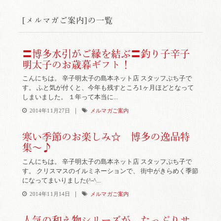
[メルマガご案内]の一覧
〓博多水引がご縁を結ぶ〓釣り子辛子
明太子のお歳暮ギフト！
こんにちは。 辛子明太子の島本ネット店 スタッフぷち子で
す。 ふと気が付くと、今年も残すところ1ヶ月ほどとなって
しまいました。 １年って本当に...
|
2014年11月27日
メルマガご案内
寒い季節のお楽しみ☆ 博多の逸品特
集～♪
こんにちは。 辛子明太子の島本ネット店 スタッフぷち子で
す。 クリスマスのイルミネーションで、 街中がきらめく季節
になってまいりました(^-^...
|
2014年11月14日
メルマガご案内
人気の和え物シリーズが、たっぷりサ