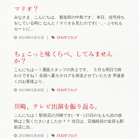
マリオ？
みなさま、こんにちは。 製造部の中島です。 本日、信号待ち
をしている時に なんと！マリオを見たのです(・_・;) それも
カートに...
|
2015年05月31日
STAFFブログ
ちょこっと味くらべ、してみません
か？
こんにちは～！通販スタッフの井上です。 ５月も明日で終
わりですね！ 全国へ夏カタログを発送させていただき 早速多
くのお客様より...
|
2015年05月30日
STAFFブログ
川崎、テレビ出演を振り返る。
こんにちは！ 駅前店の川崎です(・∀・) 25日のももち浜の放
映はご覧くださいましたか？？ 当日は、店舗統括の金原も駅
前店に出...
|
2015年05月30日
STAFFブログ