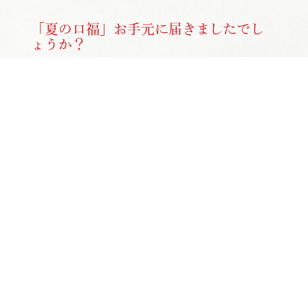
「夏の口福」お手元に届きましたでし
ょうか？
こんにちは、通販部スタッフの河野です。 みなさま、お手元
に島本の「夏の口福」届きましたでしょうか？ 今回は新商
品が目白押し！...
|
2015年05月30日
STAFFブログ
島本、夏だより開催中！
こんにちは、通販部スタッフの河野です。 今日の福岡は、朝
から雨が降ったりやんだりのお天気です。 島本食品本社近
くの小学校では...
|
2015年05月30日
STAFFブログ
昨日の夢・・
こんちわ スタッフの金原です＾＾ ちなみに、寝ている時に見
た夢って覚えていますか？ なんか似たよーな夢ばかり見るこ
とも多いのですが、 ...