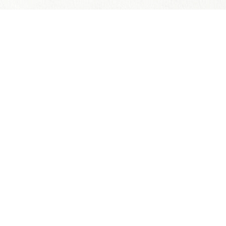
しまもとめんたいこちゃんによる
辛子明太子の島本のおすすめ
できたて辛子明太子
できたて新鮮の明太子をその
日に配送する完全受注品‥通
販サイトへ