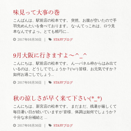
味見って大事の巻
こんばんは、駅前店の松本です。 突然、お腹が空いたので手
羽先めんたいを食べております。 な~んてっこれは、ロウ見
本なんですよっ。とても精巧に...
|
2017年08月30日
STAFFブログ
9月大阪に行きますよ～^_^
こんにちは、駅前店の松本です。 ん~~パネル枠からはみ出て
いるのは、どうしてでしょうか？(^o^) 皆様、お元気ですか？
如何お過ごしでしょう...
|
2017年08月30日
STAFFブログ
秋の涼しさが早く来て下さい(*_*)
こんにちは、新宮店の松本です。 まだまだ、残暑が厳しくて
毎日暑い日が続いていますが 皆様、体調は如何でしょうか？
十分な水分補給と ...
|
2017年08月30日
STAFFブログ