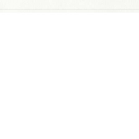
しまもとめんたいこちゃんによる
辛子明太子の島本のおすすめ
できたて辛子明太子
できたて新鮮の明太子をその
日に配送する完全受注品‥通
販サイトへ