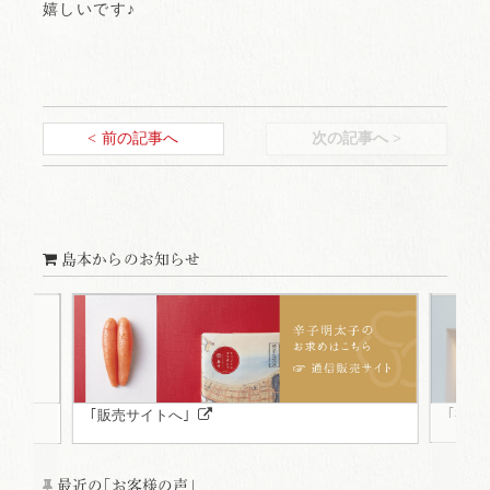
嬉しいです♪
< 前の記事へ
次の記事へ >
島本からのお知らせ
｢福岡
｢販売サイトへ｣
最近の｢お客様の声｣