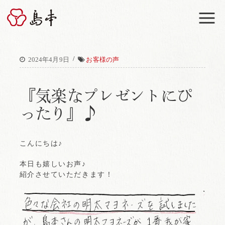
M
/
2024年4月9日
お客様の声
『気楽なプレゼントにぴ
ったり』♪
こんにちは♪
本日も嬉しいお声♪
紹介させていただきます！