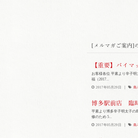
[メルマガご案内]
【重要】バイマ
お客様各位 平素より辛子
福（2017...
|
2017年05月29日
島
博多駅前店 臨
平素より博多辛子明太子の島
修のため 5...
|
2017年05月29日
島