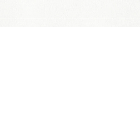
めんたいマヨネーズ
通
国産明太子を贅沢に使った累計30万を超える大人気商品‥
通販サイトへ
舗のご案内
個人情報について
fa