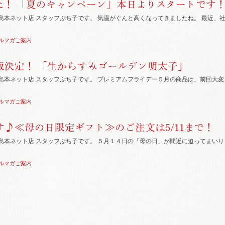
た！ 「夏のキャンペーン」本日よりスタートです
島本ネット店 スタッフぷち子です。 気温がぐんと高くなってきましたね。 最近、
ルマガご案内
販決定！ 「生からすみゴールデン明太子」
島本ネット店 スタッフぷち子です。 プレミアムフライデー５月の商品は、前回大
ルマガご案内
♪≪母の日限定ギフト≫のご注文は5/11まで！
島本ネット店 スタッフぷち子です。 ５月１４日の「母の日」が間近に迫ってまい
ルマガご案内