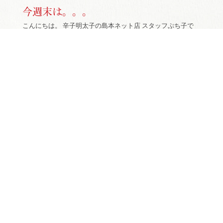
今週末は。。。
こんにちは。 辛子明太子の島本ネット店 スタッフぷち子で
す。 外に出かけるよりも家で過ごす時間が増えたせいか、こ
れまで見て見ぬふりをしていた家の中...
|
2018年08月03日
ネット店長ぷち子のひとりごと
夜のドライブ
こんにちは。 辛子明太子の島本ネット店 スタッフぷち子で
す。 車のエンジンの調子が良くないことが気になって、思い
切って夜のドライブに出かけてみまし...
|
2018年07月26日
ネット店長ぷち子のひとりごと
感謝の気持ちを忘れずに。。。
こんにちは。 辛子明太子の島本ネット店 スタッフぷち子で
す。 先日の豪雨の影響で、お届けが遅れたり、すぐに発送が
できないことになってから、お客様...
|
2018年07月19日
ネット店長ぷち子のひとりごと