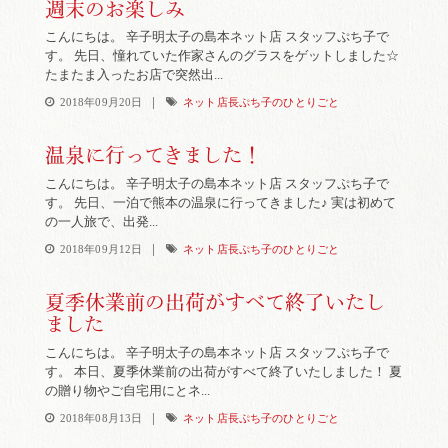
週末のお楽しみ
こんにちは。 辛子明太子の島本ネット店 スタッフぷち子で
す。 先日、憧れていた作家さんのグラスをゲットしました☆
たまたま入ったお店で突然出...
|
2018年09月20日
ネット店長ぷち子のひとりごと
温泉に行ってきました！
こんにちは。 辛子明太子の島本ネット店 スタッフぷち子で
す。 先日、一泊で熊本の温泉に行ってきました♪ 実は初めて
の一人旅で、出発...
|
2018年09月12日
ネット店長ぷち子のひとりごと
夏季休業前の出荷がすべて終了いたし
ました
こんにちは。 辛子明太子の島本ネット店 スタッフぷち子で
す。 本日、夏季休業前の出荷がすべて終了いたしました！ 夏
の贈り物やご自宅用にとネ...
|
2018年08月13日
ネット店長ぷち子のひとりごと