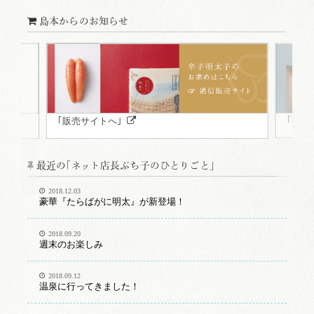
島本からのお知らせ
｢福岡
｢販売サイトへ｣
最近の｢ネット店長ぷち子のひとりごと｣
2018.12.03
豪華『たらばがに明太』が新登場！
2018.09.20
週末のお楽しみ
2018.09.12
温泉に行ってきました！