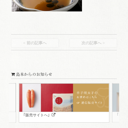
< 前の記事へ
次の記事へ >
島本からのお知らせ
｢福岡
｢販売サイトへ｣