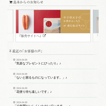
島本からのお知らせ
｢福岡
｢販売サイトへ｣
最近の｢お客様の声｣
2024.04.09
『気楽なプレゼントにぴったり』♪
2024.04.09
「ないと困るものになっています。」♪
2024.04.09
「花便り待ち遠しいです」♪
2024.04.09
「25年間おいしくいただいています。」♪