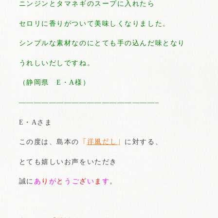
ニンジンとタマネギのスープに入れたら
セロリに香りがついて美味しくなりました。
シンプルな素材なのにとても手の込んだ味となり
うれしいだしですね。
（静岡県 E・A様）
——————————————————–
E・Aさま
この度は、島本の
「
洋風だし
」
に対する、
とても嬉しいお声をいただき
誠に
あ
り
が
と
うご
ざ
い
ま
す
。