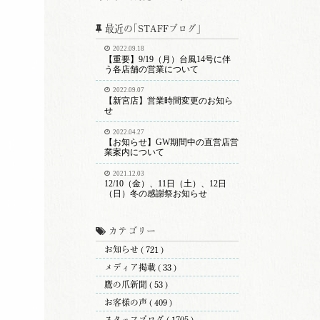
最近の｢STAFFブログ｣
2022.09.18
【重要】9/19（月）台風14号に伴
う各店舗の営業について
2022.09.07
【新宮店】営業時間変更のお知ら
せ
2022.04.27
【お知らせ】GW期間中の直営店営
業案内について
2021.12.03
12/10（金）、11日（土）、12日
（日）冬の感謝祭お知らせ
カテゴリー
お知らせ ( 721 )
メディア掲載 ( 33 )
鷹の爪新聞 ( 53 )
お客様の声 ( 409 )
スタッフブログ ( 1705 )