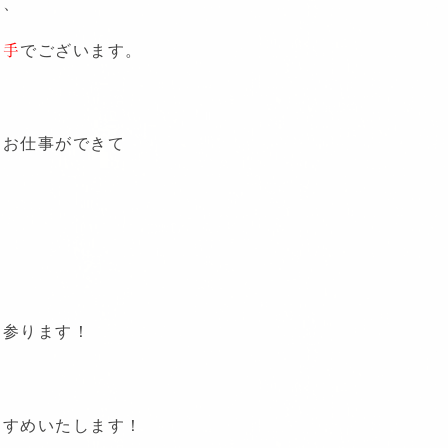
も、
め手
でございます。
とお仕事ができて
。
て参ります！
すすめいたします！