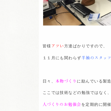
皆様
アツい
方達ばかりですので、
１１月にも関わらず
半袖のスタッ
日々、
本物づくり
に励んでいる製
ここでは技術などの勉強ではなく
人づくりのお勉強会
を定期的に開