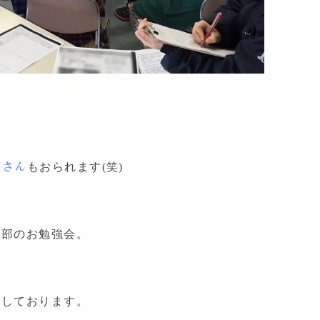
フさん
もおられます(笑)
造部のお勉強会。
、
催しております。