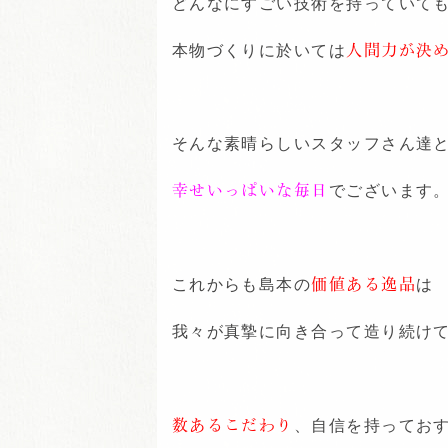
どんなにすごい技術を持っていて
本物づくりに於いては
人間力が決
そんな素晴らしいスタッフさん達
幸せいっぱいな毎日
でございます
これからも島本の
価値ある逸品
は
我々が真摯に向き合って造り続け
数あるこだわり
、自信を持ってお