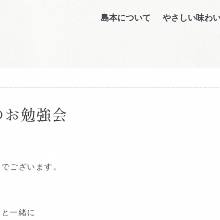
島本について
やさしい味わ
のお勉強会
田でございます。
達と一緒に