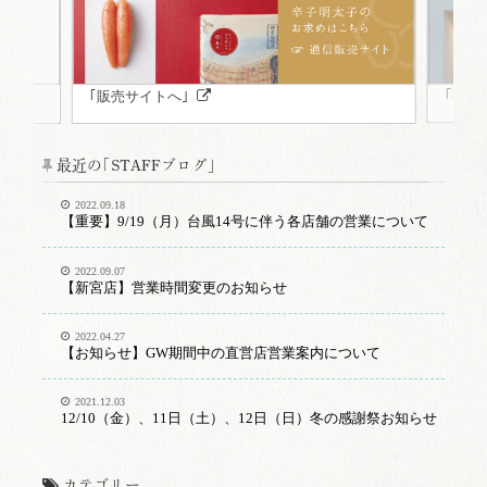
｢福岡
｢販売サイトへ｣
最近の｢STAFFブログ｣
2022.09.18
【重要】9/19（月）台風14号に伴う各店舗の営業について
2022.09.07
【新宮店】営業時間変更のお知らせ
2022.04.27
【お知らせ】GW期間中の直営店営業案内について
2021.12.03
12/10（金）、11日（土）、12日（日）冬の感謝祭お知らせ
カテゴリー