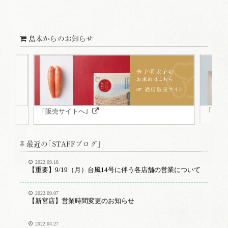
島本からのお知らせ
｢福岡
｢販売サイトへ｣
最近の｢STAFFブログ｣
2022.09.18
【重要】9/19（月）台風14号に伴う各店舗の営業について
2022.09.07
【新宮店】営業時間変更のお知らせ
2022.04.27