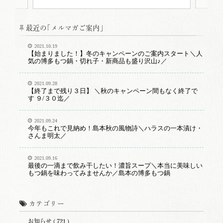
最近の｢メルマガご案内｣
2021.10.19
【始まりました！】冬のキャンペーンのご案内スタート＼人
気の博多もつ鍋・切れ子・新商品も盛り沢山♪／
2021.09.28
【終了まで残り３日】 ＼秋のキャンペーン間もなく終了で
す ９/３０迄／
2021.09.24
今年もこれで見納め！島本秋の風物詩＼ハラスの一本漬け・
さんま明太／
2021.09.16
最後の一滴まで飲み干したい！濃旨スープ＼本当に美味しい
もつ鍋を味わってみませんか／島本の博多もつ鍋
カテゴリー
お知らせ ( 721 )