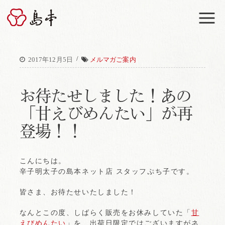
M
/
2017年12月5日
メルマガご案内
お待たせしました！あの
「甘えびめんたい」が再
登場！！
こんにちは。
辛子明太子の島本ネット店 スタッフぷち子です。
皆さま、お待たせいたしました！
なんとこの度、しばらく販売をお休みしていた「
甘
えびめんたい
」を、出荷日限定ではございますがネ